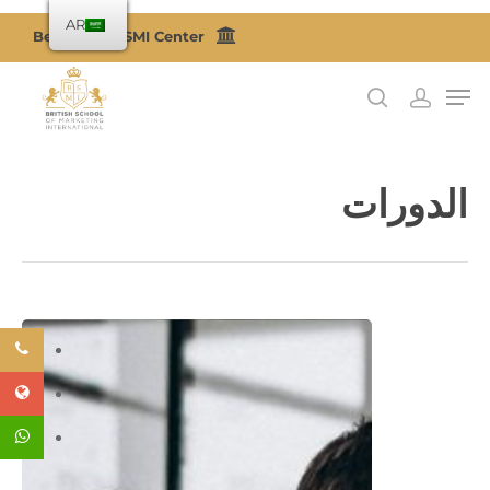
AR
Become a BSMI Center
اضغط على Enter للبحث أو ESC للإغلاق
الدورات