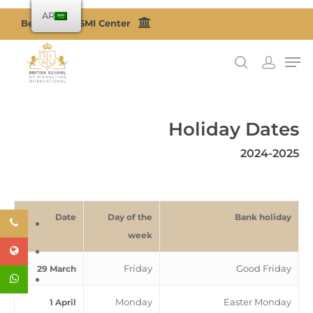
AR
Become a BSMI Center
اضغط على Enter للبحث أو ESC للإغلاق
Holiday Dates
2024-2025
Date
Day of the
Bank holiday
week
Friday
Good Friday
29 March
Monday
Easter Monday
1 April