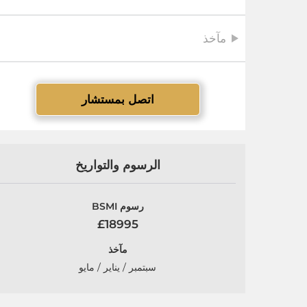
مآخذ
اتصل بمستشار
الرسوم والتواريخ
رسوم BSMI
£18995
مآخذ
سبتمبر / يناير / مايو