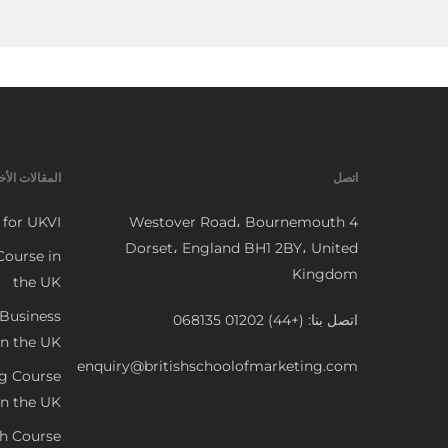
اتصل
المقالات الأخ
 for UKVI
4 Westover Road، Bournemouth
Dorset، England BH1 2BY، United
Course in
Kingdom
the UK
 Business
اتصل بنا: (+44) 01202 068135
n the UK
enquiry@britishschoolofmarketing.com
ng Course
in the UK
sh Course