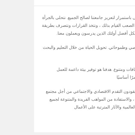
 ونسعى باستمرار لتعزيز جامعتنا لصالح الجميع. نتحلى بالجرأة
 الصعب القيام بذلك ، ونتخذ القرارات ونتصرف بطريقة
 بشكل أفضل أولئك الذين يدرسون ويعملون معنا.
خصي وطموحاتي. تحويل الحياة من خلال التعليم والبحث
فات ومتنوع. هدفنا هو توفير بيئة داعمة للعمل
ا أساسيًا
يقودون التقدم الاقتصادي والاجتماعي من أجل مجتمع
والاستفادة من المواهب الفريدة والمتنوعة لجميع
لمية والآثار المترتبة على الأعمال