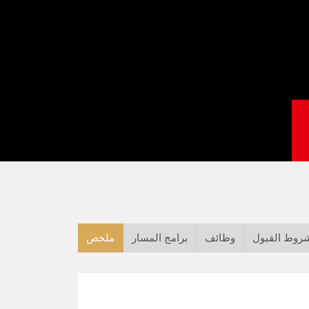
روط القبول
وظائف
برامج المسار
ملخص
اضغط على Enter للبحث أو ESC للإغلاق