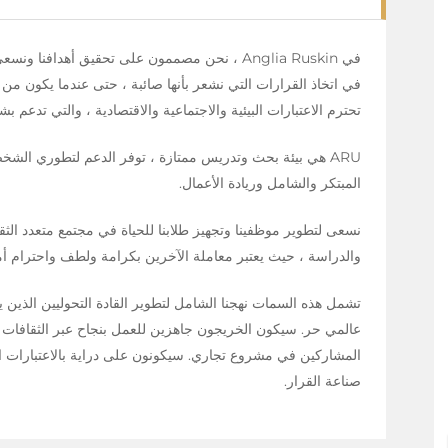
في Anglia Ruskin ، نحن مصممون على تحقيق أهدافنا
في اتخاذ القرارات التي نشعر بأنها صائبة ، حتى عندما يكون من
تحترم الاعتبارات البيئية والاجتماعية والاقتصادية ، والتي تدعم
ARU هي بيئة بحث وتدريس ممتازة ، توفر الدعم لتطوري الش
المبتكر والشامل وريادة الأعمال.
نسعى لتطوير موظفينا وتجهيز طلابنا للحياة في مجتمع متعدد الثقا
والدراسة ، حيث يعتبر معاملة الآخرين بكرامة ولطف واحترام أمرً
تشمل هذه السمات نهجنا الشامل لتطوير القادة التحوليين الذين 
عالمي حر. سيكون الخريجون جاهزين للعمل بنجاح عبر الثقافات ، 
المشاركين في مشروع تجاري. سيكونون على دراية بالاعتبارات العا
صناعة القرار.