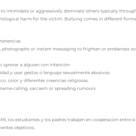
h to intimidate or aggressively dominate others typically throug
hological harm for the victim. Bullying comes in different forms
rtenencias
s, photographs or instant messaging to frighten or embarrass 
 o ignorar a alguien con intención
lidad y usar gestos o lenguaje sexualmente abusivos.
o, color y diferentes creencias religiosas.
s name-calling, sarcasm or spreading rumours
MI, los estudiantes y los padres trabajen en cooperación entre s
ientes objetivos;