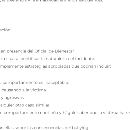
la tolerancia y la amabilidad entre los estudiantes.
ación;
en presencia del Oficial de Bienestar
tes para identificar la naturaleza del incidente.
implemente estrategias apropiadas que podrían incluir:
su comportamiento es inaceptable.
 causando a la víctima.
 y agresivas.
lquier otro caso similar.
 su comportamiento continúa y hágale saber que la víctima ha re
on ellas sobre las consecuencias del bullying.